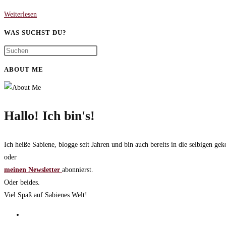
Rügen
Weiterlesen
und
WAS SUCHST DU?
Meer
–
DreimalDrei
ABOUT ME
im
Oktober
Hallo! Ich bin's!
Ich heiße Sabiene, blogge seit Jahren und bin auch bereits in die selbigen 
oder
meinen Newsletter
abonnierst.
Oder beides.
Viel Spaß auf Sabienes Welt!
Opens