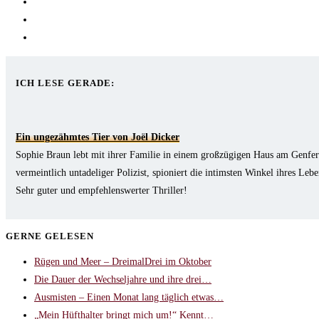
in
Opens
a
in
Opens
new
a
in
Opens
tab
new
a
in
tab
new
a
ICH LESE GERADE:
tab
new
tab
Ein ungezähmtes Tier von Joël Dicker
Sophie Braun lebt mit ihrer Familie in einem großzügigen Haus am Genfer S
vermeintlich untadeliger Polizist, spioniert die intimsten Winkel ihres Leb
Sehr guter und empfehlenswerter Thriller!
GERNE GELESEN
Rügen und Meer – DreimalDrei im Oktober
Die Dauer der Wechseljahre und ihre drei…
Ausmisten – Einen Monat lang täglich etwas…
„Mein Hüfthalter bringt mich um!“ Kennt…