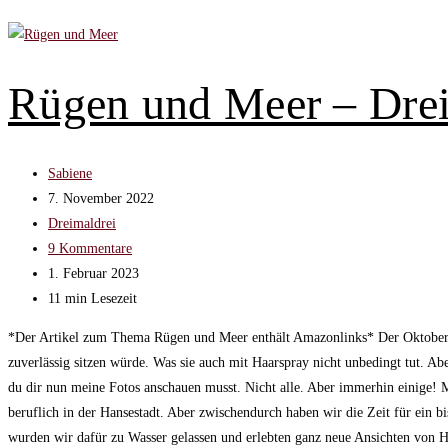
Rügen und Meer – Dre
Beitrags-
Sabiene
Autor:
Beitrag
7. November 2022
veröffentlicht:
Beitrags-
Dreimaldrei
Kategorie:
Beitrags-
9 Kommentare
Kommentare:
Beitrag
1. Februar 2023
zuletzt
Lesedauer:
11 min Lesezeit
geändert
*Der Artikel zum Thema Rügen und Meer enthält Amazonlinks* Der Oktober m
am:
zuverlässig sitzen würde. Was sie auch mit Haarspray nicht unbedingt tut. Ab
du dir nun meine Fotos anschauen musst. Nicht alle. Aber immerhin einige!
beruflich in der Hansestadt. Aber zwischendurch haben wir die Zeit für ei
wurden wir dafür zu Wasser gelassen und erlebten ganz neue Ansichten von 