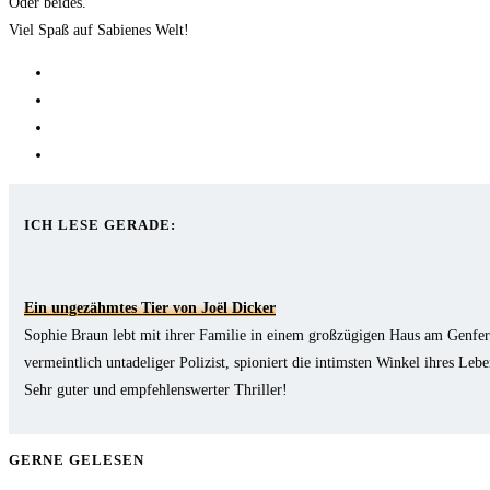
Oder beides.
Viel Spaß auf Sabienes Welt!
Opens
in
Opens
a
in
Opens
new
a
in
Opens
tab
new
a
in
tab
new
a
ICH LESE GERADE:
tab
new
tab
Ein ungezähmtes Tier von Joël Dicker
Sophie Braun lebt mit ihrer Familie in einem großzügigen Haus am Genfer S
vermeintlich untadeliger Polizist, spioniert die intimsten Winkel ihres Leb
Sehr guter und empfehlenswerter Thriller!
GERNE GELESEN