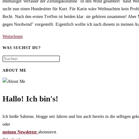
ehemaliger Verfasser der Zeitungskolumne "In den Wind gesabbert" hasst Weih
sucht nun einen Hundesitter für Kurt. Für Karin wäre Weihnachten kein Prob
Recht. Nach den ersten Treffen ist beiden klar: sie gehören zusammen! Aber 
gegen Nordwind" vorgestellt. Eigentlich wollte ich nach diesem in meinen 
Der
Weiterlesen
Weihnachtshund
WAS SUCHST DU?
–
Eine
Weihnachtsgeschichte
ABOUT ME
von
Daniel
Glattauer
Hallo! Ich bin's!
Ich heiße Sabiene, blogge seit Jahren und bin auch bereits in die selbigen 
oder
meinen Newsletter
abonnierst.