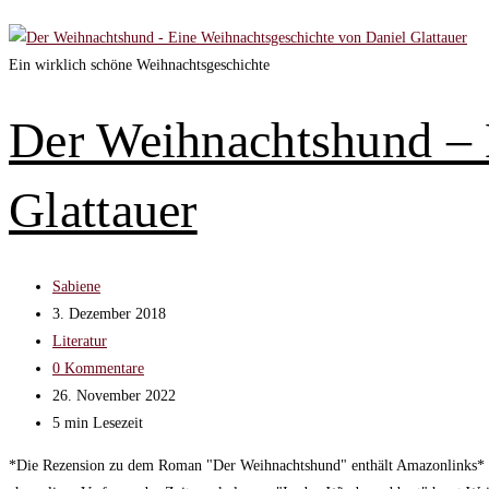
Ein wirklich schöne Weihnachtsgeschichte
Der Weihnachtshund – 
Glattauer
Beitrags-
Sabiene
Autor:
Beitrag
3. Dezember 2018
veröffentlicht:
Beitrags-
Literatur
Kategorie:
Beitrags-
0 Kommentare
Kommentare:
Beitrag
26. November 2022
zuletzt
Lesedauer:
5 min Lesezeit
geändert
*Die Rezension zu dem Roman "Der Weihnachtshund" enthält Amazonlinks* Kur
am: