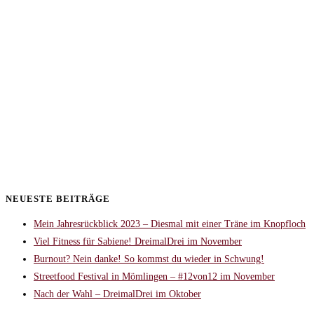
NEUESTE BEITRÄGE
Mein Jahresrückblick 2023 – Diesmal mit einer Träne im Knopfloch
Viel Fitness für Sabiene! DreimalDrei im November
Burnout? Nein danke! So kommst du wieder in Schwung!
Streetfood Festival in Mömlingen – #12von12 im November
Nach der Wahl – DreimalDrei im Oktober