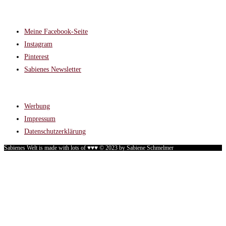
FOLGT MIR AUF:
Meine Facebook-Seite
Instagram
Pinterest
Sabienes Newsletter
RECHTLICHES
Werbung
Impressum
Datenschutzerklärung
Sabienes Welt is made with lots of ♥♥♥ © 2023 by Sabiene Schmelmer