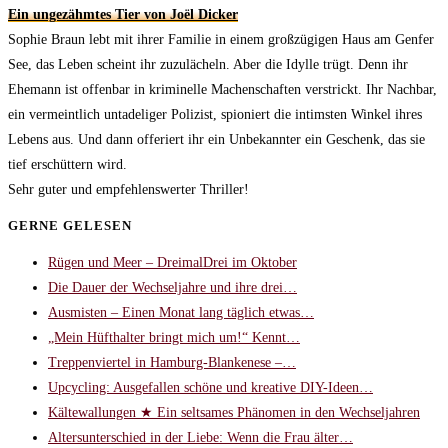
Ein ungezähmtes Tier von Joël Dicker
Sophie Braun lebt mit ihrer Familie in einem großzügigen Haus am Genfer
See, das Leben scheint ihr zuzulächeln. Aber die Idylle trügt. Denn ihr
Ehemann ist offenbar in kriminelle Machenschaften verstrickt. Ihr Nachbar,
ein vermeintlich untadeliger Polizist, spioniert die intimsten Winkel ihres
Lebens aus. Und dann offeriert ihr ein Unbekannter ein Geschenk, das sie
tief erschüttern wird.
Sehr guter und empfehlenswerter Thriller!
GERNE GELESEN
Rügen und Meer – DreimalDrei im Oktober
Die Dauer der Wechseljahre und ihre drei…
Ausmisten – Einen Monat lang täglich etwas…
„Mein Hüfthalter bringt mich um!“ Kennt…
Treppenviertel in Hamburg-Blankenese –…
Upcycling: Ausgefallen schöne und kreative DIY-Ideen…
Kältewallungen ★ Ein seltsames Phänomen in den Wechseljahren
Altersunterschied in der Liebe: Wenn die Frau älter…