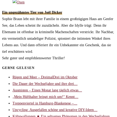
Ein ungezähmtes Tier von Joël Dicker
Sophie Braun lebt mit ihrer Familie in einem großzügigen Haus am Genfer
See, das Leben scheint ihr zuzulächeln. Aber die Idylle trügt. Denn ihr
Ehemann ist offenbar in kriminelle Machenschaften verstrickt. Ihr Nachbar,
ein vermeintlich untadeliger Polizist, spioniert die intimsten Winkel ihres
Lebens aus. Und dann offeriert ihr ein Unbekannter ein Geschenk, das sie
tief erschüttern wird.
Sehr guter und empfehlenswerter Thriller!
GERNE GELESEN
Rügen und Meer – DreimalDrei im Oktober
Die Dauer der Wechseljahre und ihre drei…
Ausmisten – Einen Monat lang täglich etwas…
„Mein Hüfthalter bringt mich um!“ Kennt…
Treppenviertel in Hamburg-Blankenese –…
Upcycling: Ausgefallen schöne und kreative DIY-Ideen…
Kältewallungen ★ Ein seltsames Phänomen in den Wechseljahren