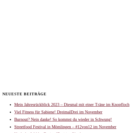
NEUESTE BEITRÄGE
Mein Jahresrückblick 2023 – Diesmal mit einer Träne im Knopfloch
Viel Fitness für Sabiene! DreimalDrei im November
Burnout? Nein danke! So kommst du wieder in Schwung!
Streetfood Festival in Mömlingen – #12von12 im November