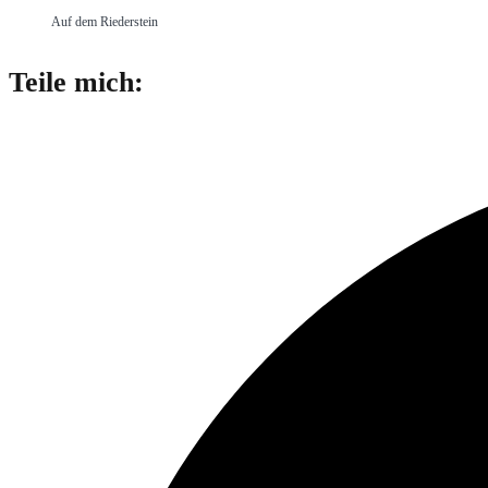
Auf dem Riederstein
Diesen
Teile mich:
Inhalt
Öffnet
teilen
in
einem
neuen
Fenster