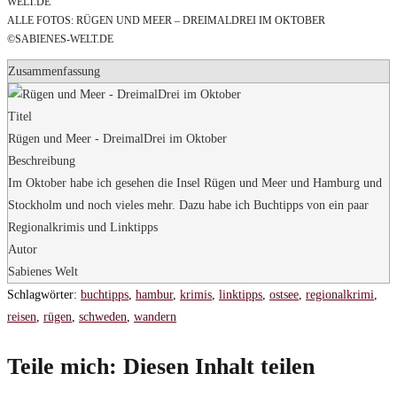
WELT.DE
ALLE FOTOS: RÜGEN UND MEER – DREIMALDREI IM OKTOBER
©SABIENES-WELT.DE
Zusammenfassung
Titel
Rügen und Meer - DreimalDrei im Oktober
Beschreibung
Im Oktober habe ich gesehen die Insel Rügen und Meer und Hamburg und
Stockholm und noch vieles mehr. Dazu habe ich Buchtipps von ein paar
Regionalkrimis und Linktipps
Autor
Sabienes Welt
Schlagwörter
:
buchtipps
,
hambur
,
krimis
,
linktipps
,
ostsee
,
regionalkrimi
,
reisen
,
rügen
,
schweden
,
wandern
Teile mich:
Diesen Inhalt teilen