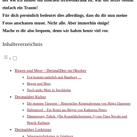
der wie ich immer ein bisschen fernwehkrank ist, war der letzte Monat
einfach ein Traum!
Für dich persönlich bedeutet dies allerdings, dass du dir nun meine
Fotos anschauen musst. Nicht alle. Aber immerhin einige!
Mache es dir also bequem, denn wir haben heute viel vor.
Inhaltsverzeichnis
Rügen und Meer – DreimalDrei im Oktober
Erst kommt natürlich mal Hamburg …
Rügen und Meer
Noch mehr Meer in Stockholm
Dreimaldrei Kultur
Die stumme Tänzerin – Historischer Kriminalroman von Helga Glaesener
Hafenmord – Ein Krimi aus Rügen von Katharina Peters
Dämmerung. Falsch. (Die Kunstfälscherinnen 1) von Tiina Nevala und
Henrik Karlsson
Dreimaldrei Linktipps
Sehenswürdigkeiten in Göteborg